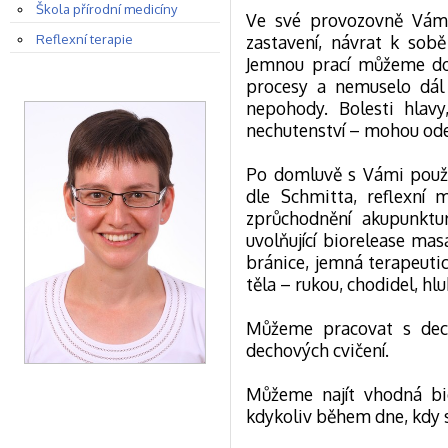
Škola přírodní medicíny
Ve své provozovně Vám 
Reflexní terapie
zastavení, návrat k so
Jemnou prací můžeme dov
procesy a nemuselo dál 
nepohody. Bolesti hlavy,
nechutenství – mohou odej
Po domluvě s Vámi použ
dle Schmitta, reflexní m
zprůchodnění akupunktur
uvolňující biorelease masá
bránice, jemná terapeuti
těla – rukou, chodidel, hl
Můžeme pracovat s dec
dechových cvičení.
Můžeme najít vhodná bio
kdykoliv během dne, kdy s