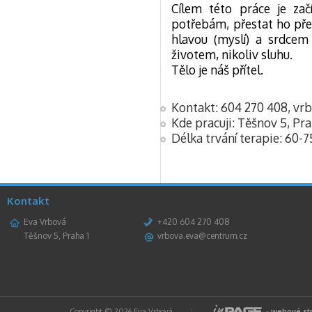
Cílem této práce je zač
potřebám, přestat ho přeh
hlavou (myslí) a srdcem
životem, nikoliv sluhu.
Tělo je náš přítel.
Kontakt: 604 270 408, v
Kde pracuji: Těšnov 5, Pr
Délka trvání terapie: 60-
Kontakt
Eva Vrbová
+420 604 270 408
Těšnov 5, Praha 1
vrbova.eva@centrum.cz
Copyright © 2026 Eva Vrbová
|
-
webové st