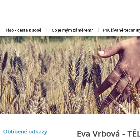
Tělo - cesta k sobě
Co je mým záměrem?
Používané technik
Oblíbené odkazy
Eva Vrbová - TĚ